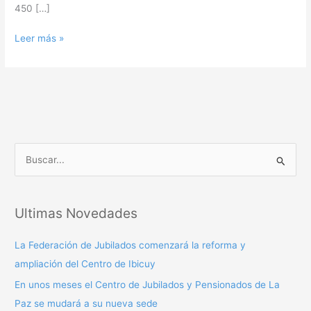
450 […]
Leer más »
B
u
s
Ultimas Novedades
c
a
La Federación de Jubilados comenzará la reforma y
r
ampliación del Centro de Ibicuy
p
En unos meses el Centro de Jubilados y Pensionados de La
o
Paz se mudará a su nueva sede