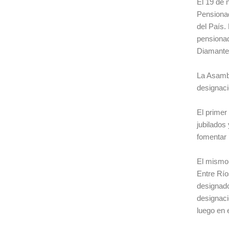
El 19 de 
Pensionad
del País.
pensionad
Diamante
La Asambl
designaci
El primer
jubilados
fomentar 
El mismo 
Entre Río
designado
designaci
luego en 