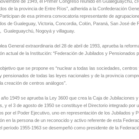
noviembre de 1949, el Primer Congreso reunido en Gualeguaychú, cre
os de la provincia de Entre Ríos”, adherida a la Confederación Gen
 Participan de esa primera convocatoria representante de agrupacione
os de Gualeguay, Victoria, Concordia, Colón, Paraná, San José de F
, Gualeguaychú, Nogoyá y villaguay.
ea General extraordinaria del 28 de abril de 1993, aprueba la reforma
ón actual de la Institución: “Federación de Jubilados y Pensionados p
 objetivo que se propone es “nuclear a todas las sociedades, centros
 y pensionados de todas las leyes nacionales y de la provincia compre
la creación de centros análogos”.
año 1949 se aprueba la Ley 3600 que crea la Caja de Jubilaciones y
s, y el 3 de agosto de 1950 se constituye el Directorio integrado por
s por el Poder Ejecutivo, uno en representación de los Jubilados y 
ón en la persona de un reconocido y activo referente de esta Federación
el período 1955-1963 se desempeñó como presidente de la Federaci