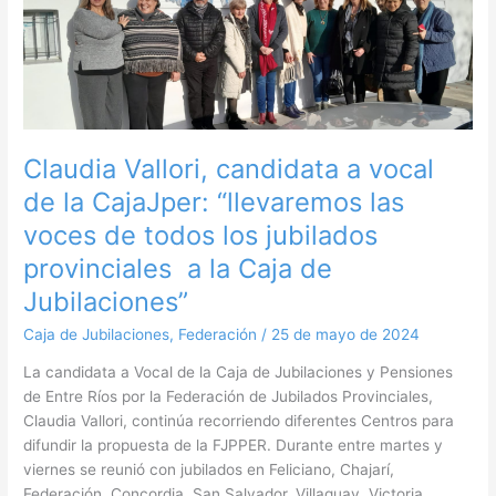
Vallori,
candidata
a
vocal
de
la
CajaJper:
Claudia Vallori, candidata a vocal
“llevaremos
de la CajaJper: “llevaremos las
las
voces
voces de todos los jubilados
de
provinciales a la Caja de
todos
Jubilaciones”
los
jubilados
Caja de Jubilaciones
,
Federación
/
25 de mayo de 2024
provinciales
La candidata a Vocal de la Caja de Jubilaciones y Pensiones
a
de Entre Ríos por la Federación de Jubilados Provinciales,
la
Claudia Vallori, continúa recorriendo diferentes Centros para
Caja
difundir la propuesta de la FJPPER. Durante entre martes y
de
viernes se reunió con jubilados en Feliciano, Chajarí,
Jubilaciones”
Federación, Concordia, San Salvador, Villaguay, Victoria,