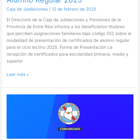
Caja de Jubilaciones
/
12 de febrero de 2025
El Directorio de la Caja de Jubilaciones y Pensiones de la
Provincia de Entre Ríos informa a los beneficiarios titulares
que perciben asignaciones familiares bajo código 552 sobre la
modalidad de presentación de certificados de alumno regular
para el ciclo lectivo 2025. Forma de Presentación La
recepción de certificados para escolaridad primaria, media y
superior
Leer más »
La
Federación
de
Jubilados
Provinciales
y
sus