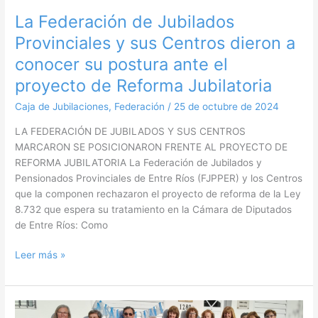
Centros
La Federación de Jubilados
dieron
Provinciales y sus Centros dieron a
a
conocer
conocer su postura ante el
su
proyecto de Reforma Jubilatoria
postura
ante
Caja de Jubilaciones
,
Federación
/
25 de octubre de 2024
el
LA FEDERACIÓN DE JUBILADOS Y SUS CENTROS
proyecto
MARCARON SE POSICIONARON FRENTE AL PROYECTO DE
de
REFORMA JUBILATORIA La Federación de Jubilados y
Reforma
Pensionados Provinciales de Entre Ríos (FJPPER) y los Centros
Jubilatoria
que la componen rechazaron el proyecto de reforma de la Ley
8.732 que espera su tratamiento en la Cámara de Diputados
de Entre Ríos: Como
Leer más »
Claudia