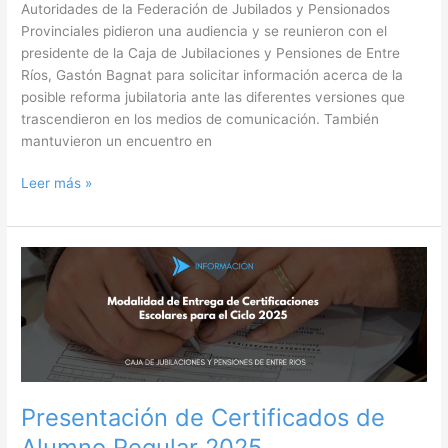
detalles
Autoridades de la Federación de Jubilados y Pensionados
de
Provinciales pidieron una audiencia y se reunieron con el
la
presidente de la Caja de Jubilaciones y Pensiones de Entre
reforma
Ríos, Gastón Bagnat para solicitar información acerca de la
jubilatoria
posible reforma jubilatoria ante las diferentes versiones que
trascendieron en los medios de comunicación. También
mantuvieron un encuentro en
Leer más »
Presentación
de
Certificados
de
Alumno
Regular
2025
Presentación de Certificados de
Alumno Regular 2025