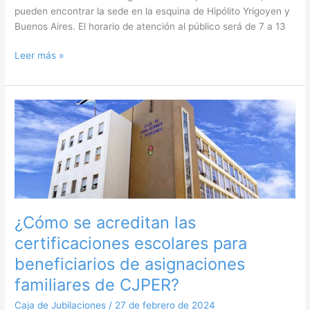
pueden encontrar la sede en la esquina de Hipólito Yrigoyen y
Buenos Aires. El horario de atención al público será de 7 a 13
Leer más »
¿Cómo
se
acreditan
las
certificaciones
escolares
para
beneficiarios
¿Cómo se acreditan las
de
certificaciones escolares para
asignaciones
familiares
beneficiarios de asignaciones
de
familiares de CJPER?
CJPER?
Caja de Jubilaciones
/
27 de febrero de 2024