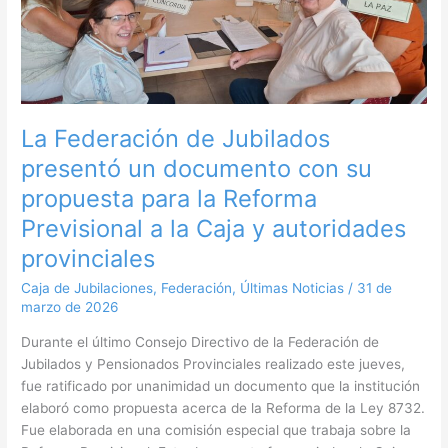
documento
con
su
propuesta
para
la
La Federación de Jubilados
Reforma
presentó un documento con su
Previsional
propuesta para la Reforma
a
la
Previsional a la Caja y autoridades
Caja
provinciales
y
autoridades
Caja de Jubilaciones
,
Federación
,
Últimas Noticias
/
31 de
provinciales
marzo de 2026
Durante el último Consejo Directivo de la Federación de
Jubilados y Pensionados Provinciales realizado este jueves,
fue ratificado por unanimidad un documento que la institución
elaboró como propuesta acerca de la Reforma de la Ley 8732.
Fue elaborada en una comisión especial que trabaja sobre la