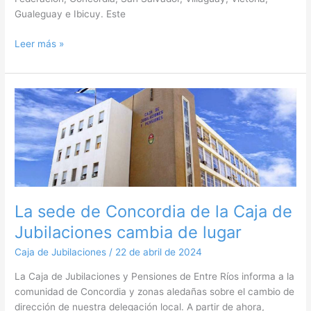
Gualeguay e Ibicuy. Este
Leer más »
La
sede
de
Concordia
de
la
Caja
de
La sede de Concordia de la Caja de
Jubilaciones
Jubilaciones cambia de lugar
cambia
de
Caja de Jubilaciones
/
22 de abril de 2024
lugar
La Caja de Jubilaciones y Pensiones de Entre Ríos informa a la
comunidad de Concordia y zonas aledañas sobre el cambio de
dirección de nuestra delegación local. A partir de ahora,