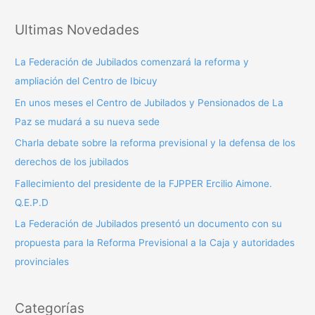
s
Ultimas Novedades
c
a
La Federación de Jubilados comenzará la reforma y
r
ampliación del Centro de Ibicuy
p
En unos meses el Centro de Jubilados y Pensionados de La
o
Paz se mudará a su nueva sede
r
Charla debate sobre la reforma previsional y la defensa de los
:
derechos de los jubilados
Fallecimiento del presidente de la FJPPER Ercilio Aimone.
Q.E.P.D
La Federación de Jubilados presentó un documento con su
propuesta para la Reforma Previsional a la Caja y autoridades
provinciales
Categorías