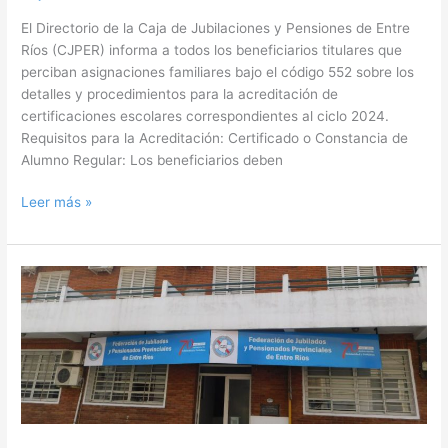
El Directorio de la Caja de Jubilaciones y Pensiones de Entre
Ríos (CJPER) informa a todos los beneficiarios titulares que
perciban asignaciones familiares bajo el código 552 sobre los
detalles y procedimientos para la acreditación de
certificaciones escolares correspondientes al ciclo 2024.
Requisitos para la Acreditación: Certificado o Constancia de
Alumno Regular: Los beneficiarios deben
Leer más »
La
FJPPER
se
manifestó
en
defensa
del
82%