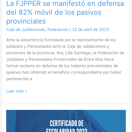
móvil
La FJPPER se manifestó en defensa
de
del 82% móvil de los pasivos
los
provinciales
pasivos
provinciales
Caja de Jubilaciones
,
Federación
/
22 de abril de 2023
Ante la advertencia formulada por la representante de los
jubilados y Pensionados ante la Caja de Jubilaciones y
pensiones de la provincia, Arq. Lilia Santiago; la Federación de
Jubilados y Pensionados Provinciales de Entre Ríos hace
formal reclamo en defensa de los haberes previsionales de
quienes han obtenido el beneficio correspondiente por haber
pertenecido a
Leer más »
¿Cómo
deben
presentarse