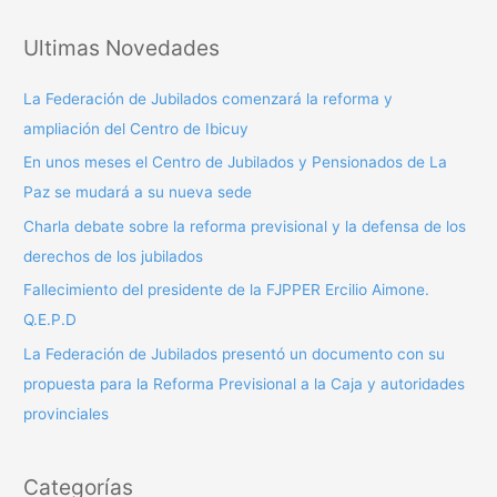
s
Ultimas Novedades
c
a
La Federación de Jubilados comenzará la reforma y
r
ampliación del Centro de Ibicuy
p
En unos meses el Centro de Jubilados y Pensionados de La
o
Paz se mudará a su nueva sede
r
Charla debate sobre la reforma previsional y la defensa de los
:
derechos de los jubilados
Fallecimiento del presidente de la FJPPER Ercilio Aimone.
Q.E.P.D
La Federación de Jubilados presentó un documento con su
propuesta para la Reforma Previsional a la Caja y autoridades
provinciales
Categorías