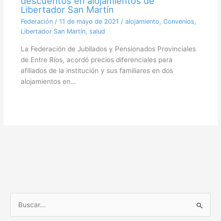
descuentos en alojamientos de
Libertador San Martín
Federación
/
11 de mayo de 2021
/
alojamiento
,
Convenios
,
Libertador San Martín
,
salud
La Federación de Jubilados y Pensionados Provinciales
de Entre Ríos, acordó precios diferenciales para
afiliados de la institución y sus familiares en dos
alojamientos en…
B
u