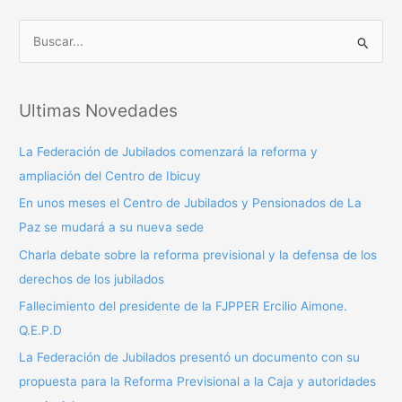
B
u
s
Ultimas Novedades
c
a
La Federación de Jubilados comenzará la reforma y
r
ampliación del Centro de Ibicuy
p
En unos meses el Centro de Jubilados y Pensionados de La
o
Paz se mudará a su nueva sede
r
Charla debate sobre la reforma previsional y la defensa de los
:
derechos de los jubilados
Fallecimiento del presidente de la FJPPER Ercilio Aimone.
Q.E.P.D
La Federación de Jubilados presentó un documento con su
propuesta para la Reforma Previsional a la Caja y autoridades