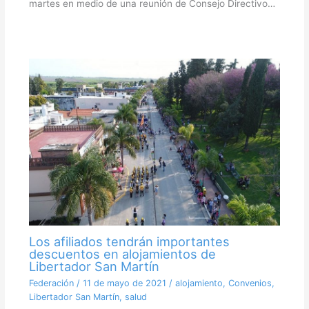
martes en medio de una reunión de Consejo Directivo…
Los afiliados tendrán importantes
descuentos en alojamientos de
Libertador San Martín
Federación
/
11 de mayo de 2021
/
alojamiento
,
Convenios
,
Libertador San Martín
,
salud