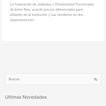
La Federación de Jubilados y Pensionados Provinciales
de Entre Ríos, acordó precios diferenciales para
afiliados de la institución y sus familiares en dos
alojamientos en…
B
u
s
Ultimas Novedades
c
a