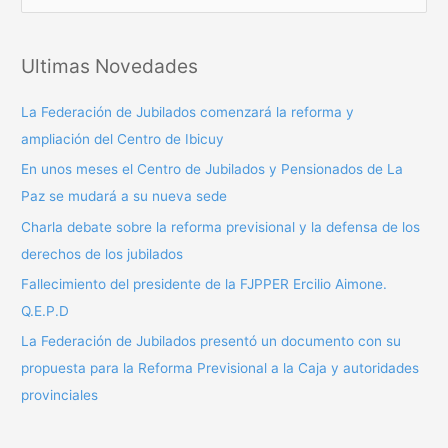
u
s
Ultimas Novedades
c
a
La Federación de Jubilados comenzará la reforma y
r
ampliación del Centro de Ibicuy
p
En unos meses el Centro de Jubilados y Pensionados de La
o
Paz se mudará a su nueva sede
r
Charla debate sobre la reforma previsional y la defensa de los
:
derechos de los jubilados
Fallecimiento del presidente de la FJPPER Ercilio Aimone.
Q.E.P.D
La Federación de Jubilados presentó un documento con su
propuesta para la Reforma Previsional a la Caja y autoridades
provinciales