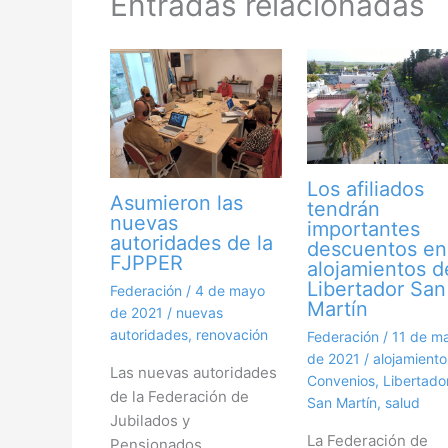
Entradas relacionadas
Los afiliados
Asumieron las
tendrán
nuevas
importantes
autoridades de la
descuentos en
FJPPER
alojamientos d
Libertador San
Federación
/
4 de mayo
Martín
de 2021
/
nuevas
autoridades
,
renovación
Federación
/
11 de m
de 2021
/
alojamiento
Las nuevas autoridades
Convenios
,
Libertado
de la Federación de
San Martín
,
salud
Jubilados y
La Federación de
Pensionados