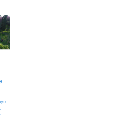
e
ayo
,
r