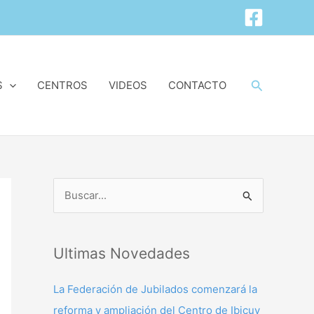
Buscar
S
CENTROS
VIDEOS
CONTACTO
B
u
s
Ultimas Novedades
c
a
La Federación de Jubilados comenzará la
r
reforma y ampliación del Centro de Ibicuy