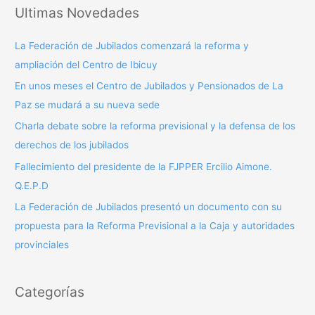
s
Ultimas Novedades
c
a
La Federación de Jubilados comenzará la reforma y
r
ampliación del Centro de Ibicuy
p
En unos meses el Centro de Jubilados y Pensionados de La
o
Paz se mudará a su nueva sede
r
Charla debate sobre la reforma previsional y la defensa de los
:
derechos de los jubilados
Fallecimiento del presidente de la FJPPER Ercilio Aimone.
Q.E.P.D
La Federación de Jubilados presentó un documento con su
propuesta para la Reforma Previsional a la Caja y autoridades
provinciales
Categorías