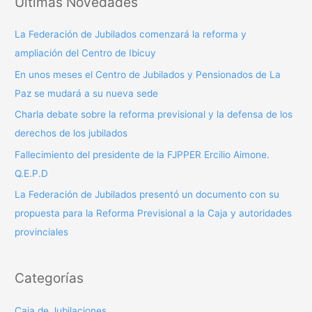
Ultimas Novedades
c
a
La Federación de Jubilados comenzará la reforma y
r
ampliación del Centro de Ibicuy
p
En unos meses el Centro de Jubilados y Pensionados de La
o
Paz se mudará a su nueva sede
r
Charla debate sobre la reforma previsional y la defensa de los
:
derechos de los jubilados
Fallecimiento del presidente de la FJPPER Ercilio Aimone.
Q.E.P.D
La Federación de Jubilados presentó un documento con su
propuesta para la Reforma Previsional a la Caja y autoridades
provinciales
Categorías
Caja de Jubilaciones