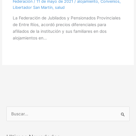
Federación
/
11 de mayo de 2021
/
alojamiento
,
Convenios
,
Libertador San Martín
,
salud
La Federación de Jubilados y Pensionados Provinciales
de Entre Ríos, acordó precios diferenciales para
afiliados de la institución y sus familiares en dos
alojamientos en…
B
u
s