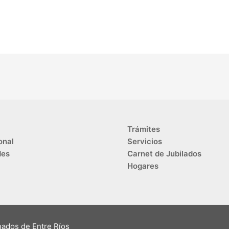
Trámites
onal
Servicios
des
Carnet de Jubilados
Hogares
nados de Entre Ríos