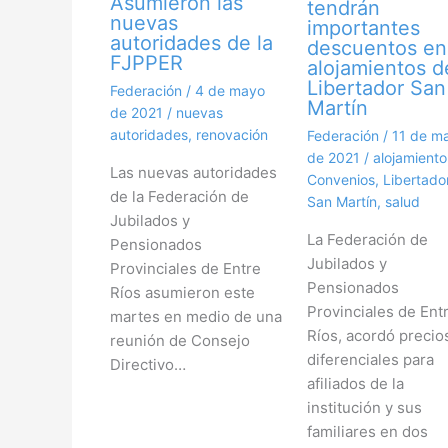
Asumieron las
tendrán
nuevas
importantes
autoridades de la
descuentos en
FJPPER
alojamientos d
Libertador San
Federación
/
4 de mayo
Martín
de 2021
/
nuevas
autoridades
,
renovación
Federación
/
11 de m
de 2021
/
alojamiento
Las nuevas autoridades
Convenios
,
Libertado
de la Federación de
San Martín
,
salud
Jubilados y
La Federación de
Pensionados
Jubilados y
Provinciales de Entre
Pensionados
Ríos asumieron este
Provinciales de Ent
martes en medio de una
Ríos, acordó precio
reunión de Consejo
diferenciales para
Directivo…
afiliados de la
institución y sus
familiares en dos