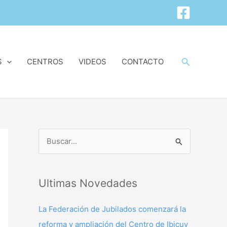
Buscar
S
CENTROS
VIDEOS
CONTACTO
B
u
s
Ultimas Novedades
c
a
La Federación de Jubilados comenzará la
r
reforma y ampliación del Centro de Ibicuy