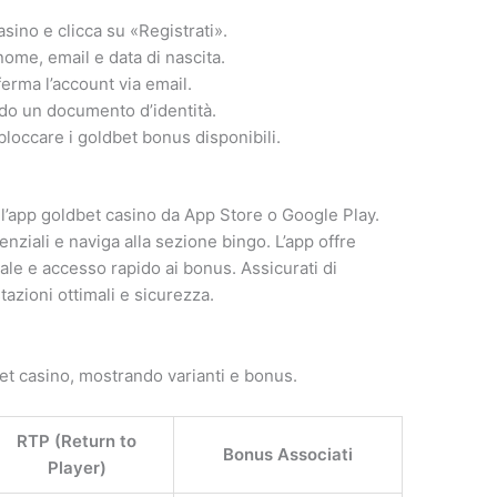
casino e clicca su «Registrati».
 nome, email e data di nascita.
rma l’account via email.
ndo un documento d’identità.
bloccare i goldbet bonus disponibili.
a l’app goldbet casino da App Store o Google Play.
enziali e naviga alla sezione bingo. L’app offre
ale e accesso rapido ai bonus. Assicurati di
azioni ottimali e sicurezza.
et casino, mostrando varianti e bonus.
RTP (Return to
Bonus Associati
Player)