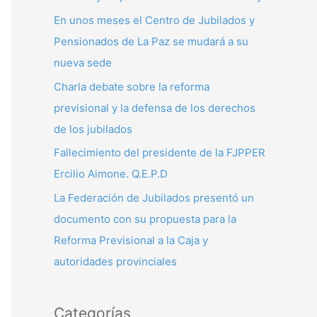
p
En unos meses el Centro de Jubilados y
o
Pensionados de La Paz se mudará a su
r
nueva sede
:
Charla debate sobre la reforma
previsional y la defensa de los derechos
de los jubilados
Fallecimiento del presidente de la FJPPER
Ercilio Aimone. Q.E.P.D
La Federación de Jubilados presentó un
documento con su propuesta para la
Reforma Previsional a la Caja y
autoridades provinciales
Categorías