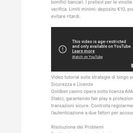
bonifici bancari. I prelievi per le vinci
verifica. Limiti minimi: deposito €10, pr
evitare ritardi.
Video tutorial sulle strategie di bingo 
Sicurezza e Licenze
Goldbet casino opera sotto licenza A
Stato), garantendo fair play e protezione
transazioni sicure. Controlla regolarmen
l’autenticazione a due fattori per accoun
Risoluzione dei Problemi