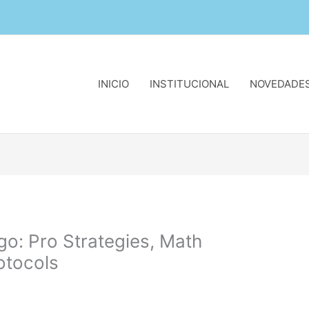
INICIO
INSTITUCIONAL
NOVEDADE
go: Pro Strategies, Math
otocols