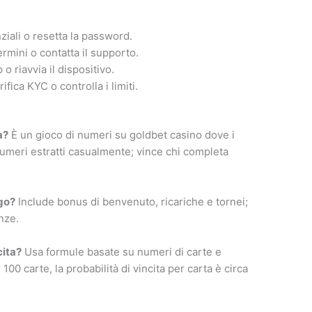
ziali o resetta la password.
ermini o contatta il supporto.
o riavvia il dispositivo.
fica KYC o controlla i limiti.
a?
È un gioco di numeri su goldbet casino dove i
umeri estratti casualmente; vince chi completa
ngo?
Include bonus di benvenuto, ricariche e tornei;
nze.
cita?
Usa formule basate su numeri di carte e
00 carte, la probabilità di vincita per carta è circa