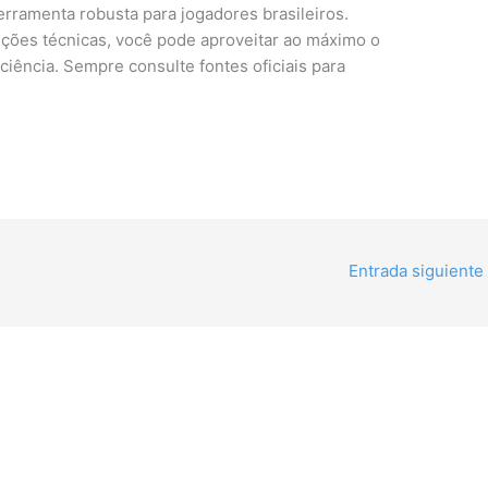
rramenta robusta para jogadores brasileiros.
uções técnicas, você pode aproveitar ao máximo o
ciência. Sempre consulte fontes oficiais para
Entrada siguiente