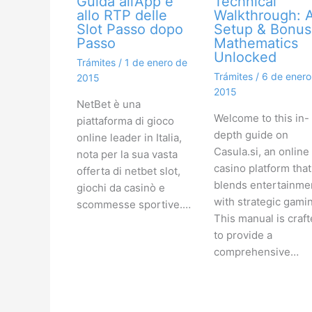
Guida all’App e
Technical
allo RTP delle
Walkthrough: 
Slot Passo dopo
Setup & Bonus
Passo
Mathematics
Unlocked
Trámites
/
1 de enero de
Trámites
/
6 de enero
2015
2015
NetBet è una
Welcome to this in-
piattaforma di gioco
depth guide on
online leader in Italia,
Casula.si, an online
nota per la sua vasta
casino platform that
offerta di netbet slot,
blends entertainme
giochi da casinò e
with strategic gami
scommesse sportive.…
This manual is craf
to provide a
comprehensive…