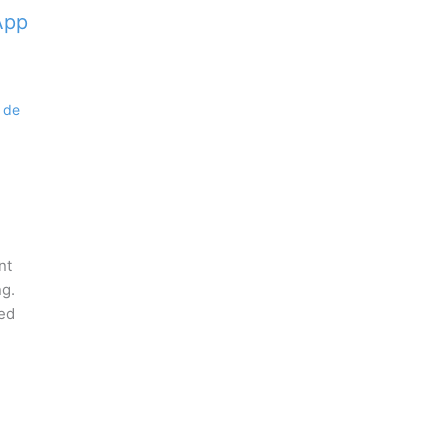
App
 de
nt
ng.
ted