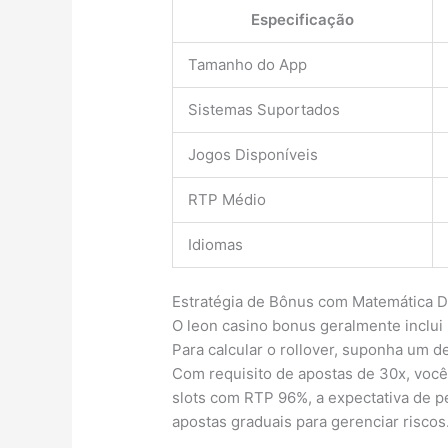
Especificação
Tamanho do App
Sistemas Suportados
Jogos Disponíveis
RTP Médio
Idiomas
Estratégia de Bônus com Matemática D
O leon casino bonus geralmente inclu
Para calcular o rollover, suponha um d
Com requisito de apostas de 30x, você
slots com RTP 96%, a expectativa de pe
apostas graduais para gerenciar riscos