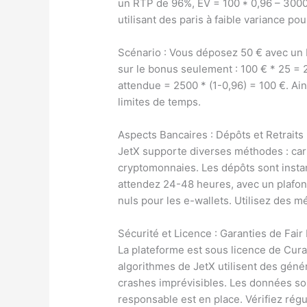
un RTP de 96%, EV = 100 * 0,96 – 3000
utilisant des paris à faible variance p
Scénario : Vous déposez 50 € avec un 
sur le bonus seulement : 100 € * 25 =
attendue = 2500 * (1-0,96) = 100 €. Ain
limites de temps.
Aspects Bancaires : Dépôts et Retraits
JetX supporte diverses méthodes : cartes
cryptomonnaies. Les dépôts sont instan
attendez 24-48 heures, avec un plafond
nuls pour les e-wallets. Utilisez des 
Sécurité et Licence : Garanties de Fair
La plateforme est sous licence de Cura
algorithmes de JetX utilisent des géné
crashes imprévisibles. Les données son
responsable est en place. Vérifiez régu