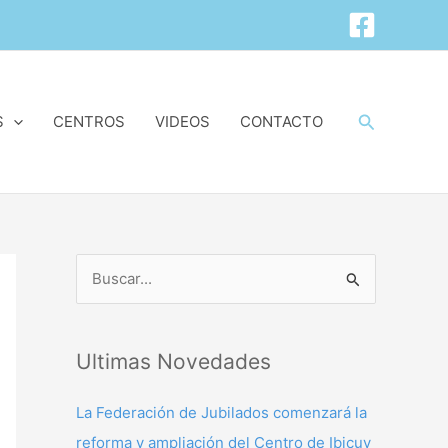
Buscar
S
CENTROS
VIDEOS
CONTACTO
B
u
s
Ultimas Novedades
c
a
La Federación de Jubilados comenzará la
r
reforma y ampliación del Centro de Ibicuy