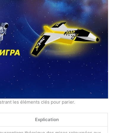
ustrant les éléments clés pour parier.
Explication
ourcentage théorique des mises retournées aux