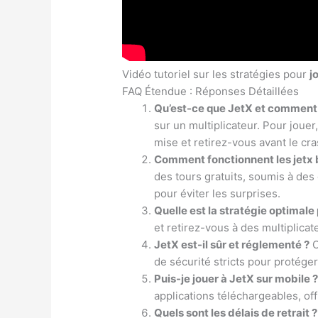
Vidéo tutoriel sur les stratégies pour
j
FAQ Étendue : Réponses Détaillées
Qu’est-ce que JetX et comment 
sur un multiplicateur. Pour joue
mise et retirez-vous avant le cra
Comment fonctionnent les jetx 
des tours gratuits, soumis à des
pour éviter les surprises.
Quelle est la stratégie optimale
et retirez-vous à des multiplicat
JetX est-il sûr et réglementé ?
O
de sécurité stricts pour protéger
Puis-je jouer à JetX sur mobile 
applications téléchargeables, of
Quels sont les délais de retrait ?