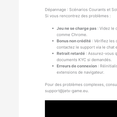
Dépannage : Scénarios Courants et So
Si vous rencontrez des problèmes :
Jeu ne se charge pas
: Videz le
comme Chrome.
Bonus non crédité
: Vérifiez le
contactez le support via le chat e
Retrait retardé
: Assurez-vous q
documents KYC si demandés.
Erreurs de connexion
: Réinitia
extensions de navigateur.
Pour des problèmes complexes, consult
support@jetx-game.eu.