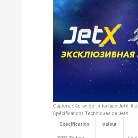
Capture d’écran de l’interface JetX, ill
Spécifications Techniques de JetX
Spécification
Valeur
RTP (Retour
Le p