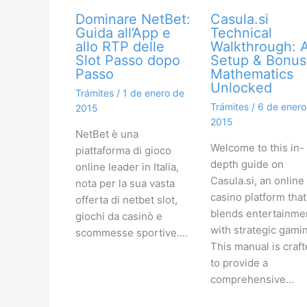
Dominare NetBet:
Casula.si
Guida all’App e
Technical
allo RTP delle
Walkthrough: 
Slot Passo dopo
Setup & Bonus
Passo
Mathematics
Unlocked
Trámites
/
1 de enero de
Trámites
/
6 de enero
2015
2015
NetBet è una
Welcome to this in-
piattaforma di gioco
depth guide on
online leader in Italia,
Casula.si, an online
nota per la sua vasta
casino platform that
offerta di netbet slot,
blends entertainme
giochi da casinò e
with strategic gami
scommesse sportive.…
This manual is craf
to provide a
comprehensive…