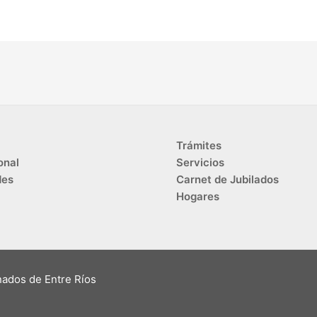
Trámites
onal
Servicios
des
Carnet de Jubilados
Hogares
nados de Entre Ríos