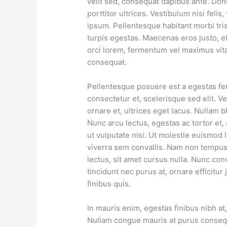
velit sed, consequat dapibus ante. Done
porttitor ultrices. Vestibulum nisi feli
ipsum. Pellentesque habitant morbi tri
turpis egestas. Maecenas eros justo, ef
orci lorem, fermentum vel maximus vita
consequat.
Pellentesque posuere est a egestas f
consectetur et, scelerisque sed elit. Ve
ornare et, ultrices eget lacus. Nullam b
Nunc arcu lectus, egestas ac tortor et,
ut vulputate nisi. Ut molestie euismod 
viverra sem convallis. Nam non tempu
lectus, sit amet cursus nulla. Nunc con
tincidunt nec purus at, ornare efficitur 
finibus quis.
In mauris enim, egestas finibus nibh a
Nullam congue mauris at purus consequa