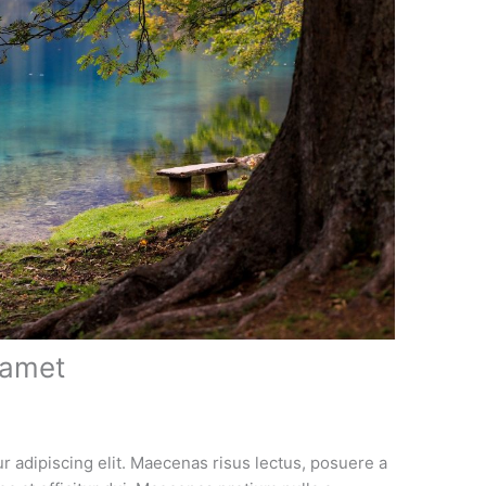
 amet
r adipiscing elit. Maecenas risus lectus, posuere a