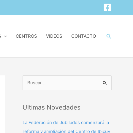
Buscar
S
CENTROS
VIDEOS
CONTACTO
B
u
s
Ultimas Novedades
c
a
La Federación de Jubilados comenzará la
r
reforma y ampliación del Centro de Ibicuy