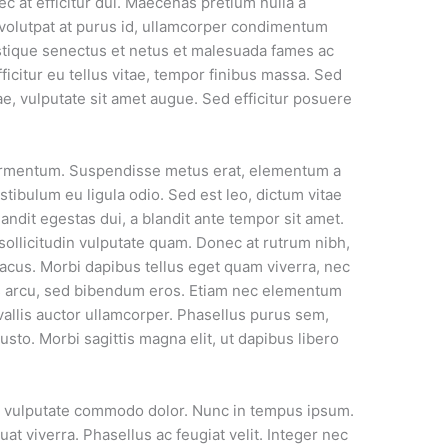
c at efficitur dui. Maecenas pretium nulla a
s, volutpat at purus id, ullamcorper condimentum
stique senectus et netus et malesuada fames ac
ficitur eu tellus vitae, tempor finibus massa. Sed
e, vulputate sit amet augue. Sed efficitur posuere
ermentum. Suspendisse metus erat, elementum a
stibulum eu ligula odio. Sed est leo, dictum vitae
landit egestas dui, a blandit ante tempor sit amet.
 sollicitudin vulputate quam. Donec at rutrum nibh,
lacus. Morbi dapibus tellus eget quam viverra, nec
s arcu, sed bibendum eros. Etiam nec elementum
vallis auctor ullamcorper. Phasellus purus sem,
justo. Morbi sagittis magna elit, ut dapibus libero
t, vulputate commodo dolor. Nunc in tempus ipsum.
t viverra. Phasellus ac feugiat velit. Integer nec