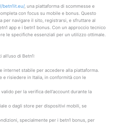
//betn1it.eu/
, una piattaforma di scommesse e
 completa con focus su mobile e bonus. Questo
per navigare il sito, registrarsi, e sfruttare al
betn1 app e i betn1 bonus. Con un approccio tecnico
e le specifiche essenziali per un utilizzo ottimale.
 all’uso di Betn1:
 internet stabile per accedere alla piattaforma.
e risiedere in Italia, in conformità con le
alido per la verifica dell’account durante la
iale o dagli store per dispositivi mobili, se
ondizioni, specialmente per i betn1 bonus, per