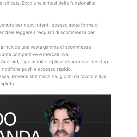
ersificata. Ecco una sintesi delle funzionalità
venuto per nuovi utenti, spesso sotto forma di
enziale leggere i requisiti di scommessa per
rma include una vasta gamma di scommesse
 quote competitive e mercati live.
e Android, l’app mobile replica l’esperienza desktop
 notifiche push e accesso rapido.
sse, troverai slot machine, giochi da tavolo e live
mpleto.