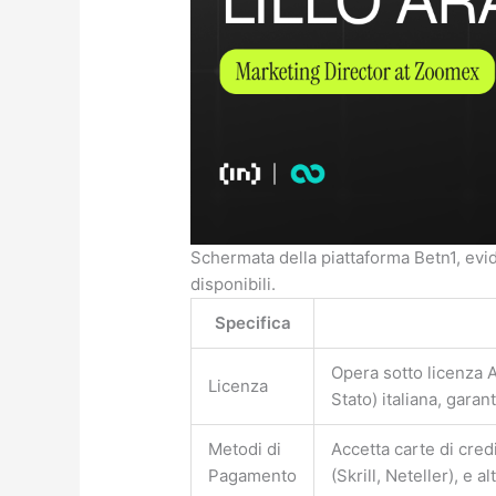
Schermata della piattaforma Betn1, ev
disponibili.
Specifica
Opera sotto licenza
Licenza
Stato) italiana, garan
Metodi di
Accetta carte di cred
Pagamento
(Skrill, Neteller), e al