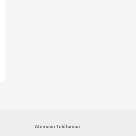
Atención Teléfonica