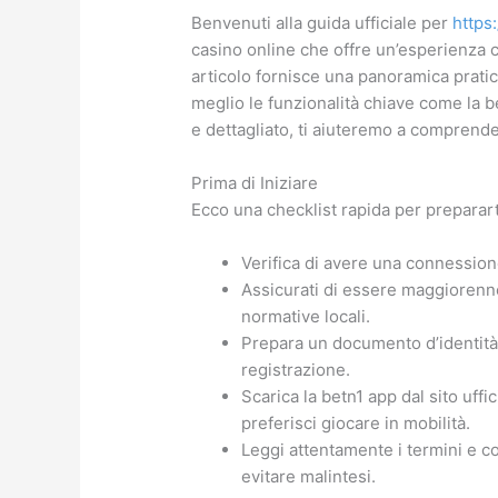
Benvenuti alla guida ufficiale per
https:
casino online che offre un’esperienza
articolo fornisce una panoramica pratica 
meglio le funzionalità chiave come la 
e dettagliato, ti aiuteremo a comprender
Prima di Iniziare
Ecco una checklist rapida per prepararti
Verifica di avere una connessione
Assicurati di essere maggiorenne 
normative locali.
Prepara un documento d’identità v
registrazione.
Scarica la betn1 app dal sito uffic
preferisci giocare in mobilità.
Leggi attentamente i termini e c
evitare malintesi.