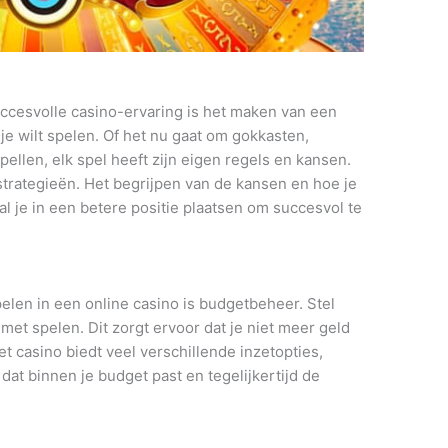
ccesvolle casino-ervaring is het maken van een
e wilt spelen. Of het nu gaat om gokkasten,
 spellen, elk spel heeft zijn eigen regels en kansen.
strategieën. Het begrijpen van de kansen en hoe je
al je in een betere positie plaatsen om succesvol te
pelen in een online casino is budgetbeheer. Stel
 met spelen. Dit zorgt ervoor dat je niet meer geld
et casino biedt veel verschillende inzetopties,
 dat binnen je budget past en tegelijkertijd de