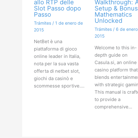
allo RTP delle
Walkthrough: 
Slot Passo dopo
Setup & Bonus
Passo
Mathematics
Unlocked
Trámites
/
1 de enero de
Trámites
/
6 de enero
2015
2015
NetBet è una
Welcome to this in-
piattaforma di gioco
depth guide on
online leader in Italia,
Casula.si, an online
nota per la sua vasta
casino platform that
offerta di netbet slot,
blends entertainme
giochi da casinò e
with strategic gami
scommesse sportive.…
This manual is craf
to provide a
comprehensive…