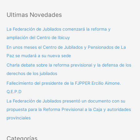
u
s
Ultimas Novedades
c
a
La Federación de Jubilados comenzará la reforma y
r
ampliación del Centro de Ibicuy
p
En unos meses el Centro de Jubilados y Pensionados de La
o
Paz se mudará a su nueva sede
r
Charla debate sobre la reforma previsional y la defensa de los
:
derechos de los jubilados
Fallecimiento del presidente de la FJPPER Ercilio Aimone.
Q.E.P.D
La Federación de Jubilados presentó un documento con su
propuesta para la Reforma Previsional a la Caja y autoridades
provinciales
Categorías