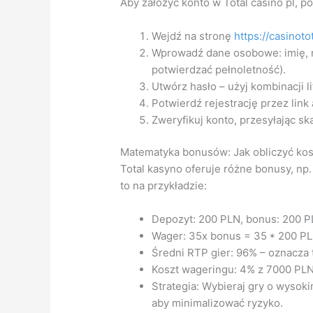
Aby założyć konto w Total casino pl, p
Wejdź na stronę
https://casinoto
Wprowadź dane osobowe: imię, n
potwierdzać pełnoletność).
Utwórz hasło – użyj kombinacji li
Potwierdź rejestrację przez link
Zweryfikuj konto, przesyłając s
Matematyka bonusów: Jak obliczyć ko
Total kasyno oferuje różne bonusy, n
to na przykładzie:
Depozyt: 200 PLN, bonus: 200 PL
Wager: 35x bonus = 35 * 200 PL
Średni RTP gier: 96% – oznacza 
Koszt wageringu: 4% z 7000 PLN 
Strategia: Wybieraj gry o wysoki
aby minimalizować ryzyko.