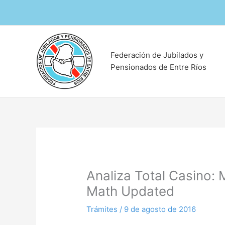
Ir
al
contenido
Federación de Jubilados y
Pensionados de Entre Ríos
Analiza Total Casino: 
Math Updated
Trámites
/
9 de agosto de 2016