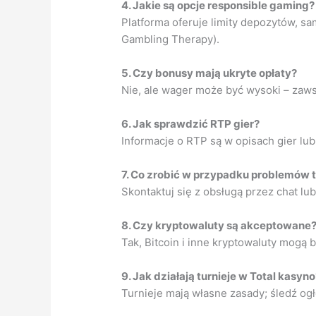
4. Jakie są opcje responsible gaming?
Platforma oferuje limity depozytów, sa
Gambling Therapy).
5. Czy bonusy mają ukryte opłaty?
Nie, ale wager może być wysoki – zaws
6. Jak sprawdzić RTP gier?
Informacje o RTP są w opisach gier lu
7. Co zrobić w przypadku problemów 
Skontaktuj się z obsługą przez chat lub
8. Czy kryptowaluty są akceptowane
Tak, Bitcoin i inne kryptowaluty mogą 
9. Jak działają turnieje w Total kasyno
Turnieje mają własne zasady; śledź ogło