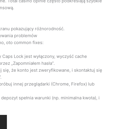
pne. Total casino opinie często podkreślają szybkie
ansową.
ekranu pokazujący różnorodność.
zywania problemów
no, oto common fixes:
y Caps Lock jest wyłączony, wyczyść cache
 przez „Zapomniałem hasła”.
się, że konto jest zweryfikowane, i skontaktuj się
.
róbuj innej przeglądarki (Chrome, Firefox) lub
depozyt spełnia warunki (np. minimalna kwota), i